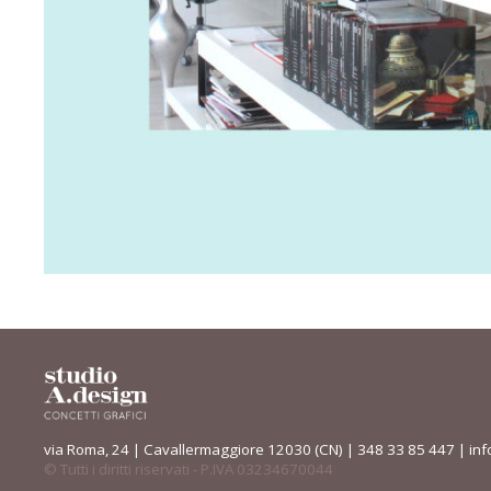
via Roma, 24 | Cavallermaggiore 12030 (CN) | 348 33 85 447 |
inf
© Tutti i diritti riservati - P.IVA 03234670044